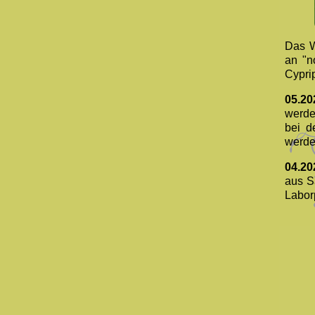
Das W
an "n
Cypri
05.20
werde
bei d
werde
04.20
aus S
Laborp