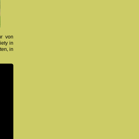
ur von
ety in
en, in