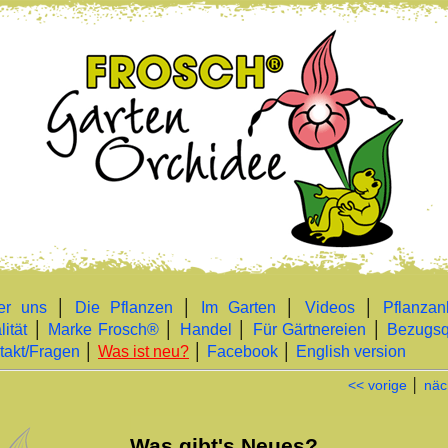
er uns
│
Die Pflanzen
│
Im Garten
│
Videos
│
Pflanzan
ität
│
Marke Frosch®
│
Handel
│
Für Gärtnereien
│
Bezugsq
takt/Fragen
│
Was ist neu?
│
Facebook
│
English version
<< vorige
│
näc
Was gibt's Neues?