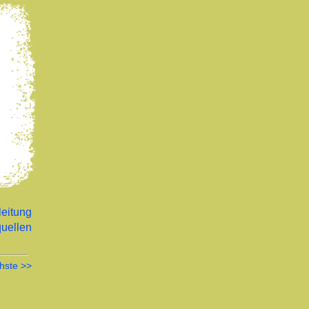
leitung
uellen
hste >>