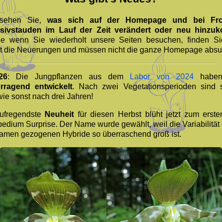
 sehen Sie,
was sich auf der Homepage und bei Fr
sivstauden im Lauf der Zeit verändert oder neu hinzu
e wenn Sie wiederholt unsere Seiten besuchen, finden Si
lt die Neuerungen und müssen nicht die ganze Homepage abs
26
: Die Jungpflanzen aus dem
Labor von 2024
haben
rragend entwickelt
. Nach zwei Vegetationsperioden sind 
wie sonst nach drei Jahren!
ufregendste
Neuheit
für diesen Herbst blüht jetzt zum erste
pedium Surprise. Der Name wurde gewählt, weil die Variabilität 
amen gezogenen Hybride so überraschend groß ist.