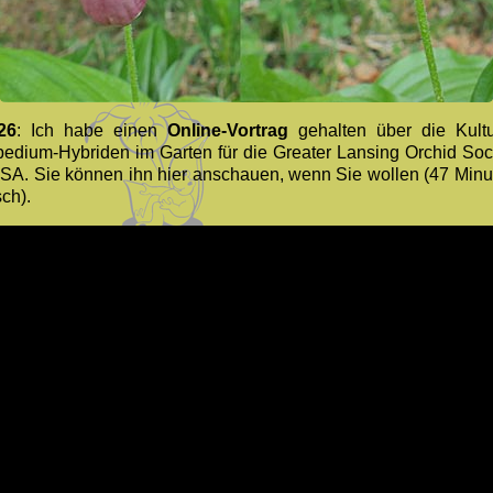
26
: Ich habe einen
Online-Vortrag
gehalten über die Kult
pedium-Hybriden im Garten für die Greater Lansing Orchid Soci
SA. Sie können ihn hier anschauen, wenn Sie wollen (47 Minut
ch).