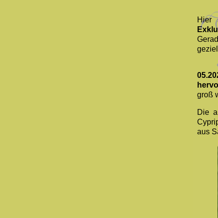
Hier
Exklu
Gerad
gezie
05.20
hervo
groß 
Die a
Cypri
aus S