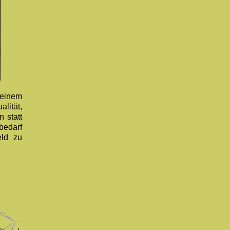
n einem
lität,
 statt
bedarf
eld zu