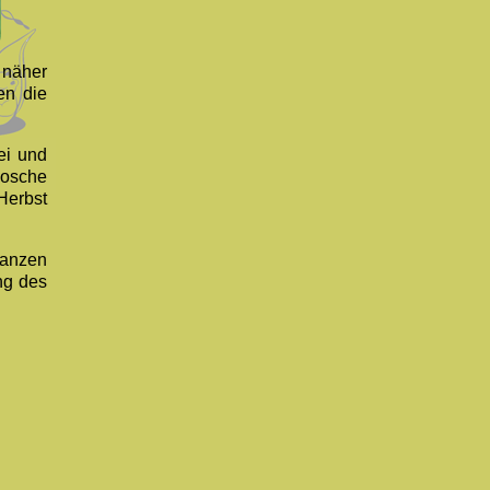
 näher
en die
ei und
Rosche
Herbst
lanzen
ng des