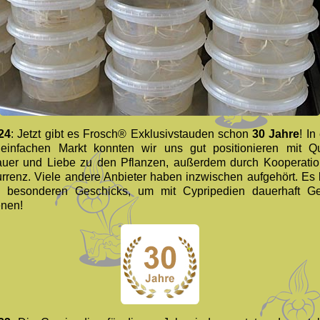
24
: Jetzt gibt es Frosch® Exklusivstauden schon
30 Jahre
! I
 einfachen Markt konnten wir uns gut positionieren mit Qua
uer und Liebe zu den Pflanzen, außerdem durch Kooperation
rrenz. Viele andere Anbieter haben inzwischen aufgehört. Es 
 besonderen Geschicks, um mit Cypripedien dauerhaft G
enen!