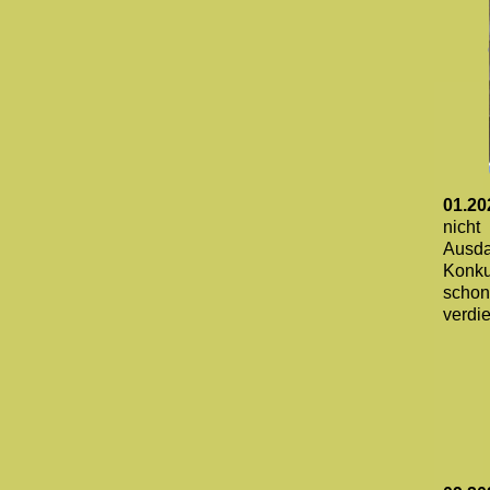
01.20
nicht
Ausda
Konku
schon
verdi