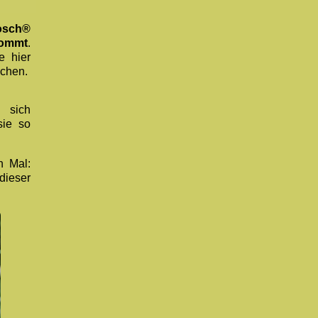
osch®
kommt
.
e hier
uchen.
 sich
sie so
n Mal:
dieser